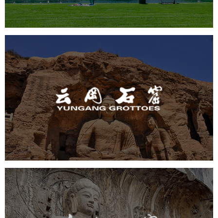
云冈石窟
旅游休闲
景区网站建设
品牌官网
网页设计
景区
龙门石窟