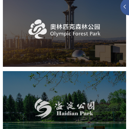
奥体森林公园
旅游休闲
公园
AI人工智能
智慧公园
智慧体育公园
智能步道
智能大数据平台
海淀公园
旅游休闲
公园
AI人工智能
智慧公园
智能步道
智能大数据平台
AR太极
智能语音亭