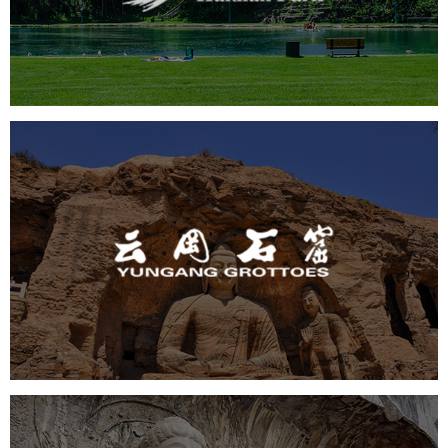
旅游休闲
公园
AI人工智能
智慧公园
智能步道
智能大数据平台
AR太极
智能语音亭
云冈石窟
旅游休闲
景区网站建设
品牌官网
网页设计
景区