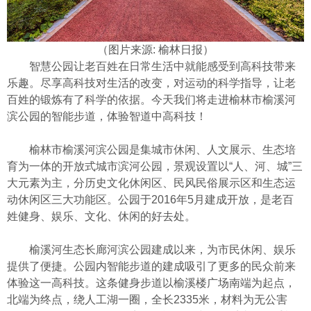
（图片来源:
榆林日报
）
智慧公园让老百姓在日常生活中就能感受到高科技带来
乐趣。尽享高科技对生活的改变，对运动的科学指导，让老
百姓的锻炼有了科学的依据。今天我们将走进榆林市榆溪河
滨公园的智能步道，体验智道中高科技！
榆林市榆溪河滨公园是集城市休闲、人文展示、生态培
育为一体的开放式城市滨河公园，景观设置以“人、河、城”三
大元素为主，分历史文化休闲区、民风民俗展示区和生态运
动休闲区三大功能区。公园于2016年5月建成开放，是老百
姓健身、娱乐、文化、休闲的好去处。
榆溪河生态长廊河滨公园建成以来，为市民休闲、娱乐
提供了便捷。公园内智能步道的建成吸引了更多的民众前来
体验这一高科技。这条健身步道以榆溪楼广场南端为起点，
北端为终点，绕人工湖一圈，全长2335米，材料为无公害