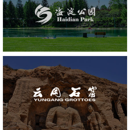
旅游休闲
公园
AI人工智能
智慧公园
智能步道
智能大数据平台
AR太极
智能语音亭
云冈石窟
旅游休闲
景区网站建设
品牌官网
网页设计
景区