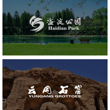
海淀公园
旅游休闲
公园
AI人工智能
智慧公园
智能步道
智能大数据平台
AR太极
智能语音亭
云冈石窟
旅游休闲
景区网站建设
品牌官网
网页设计
景区