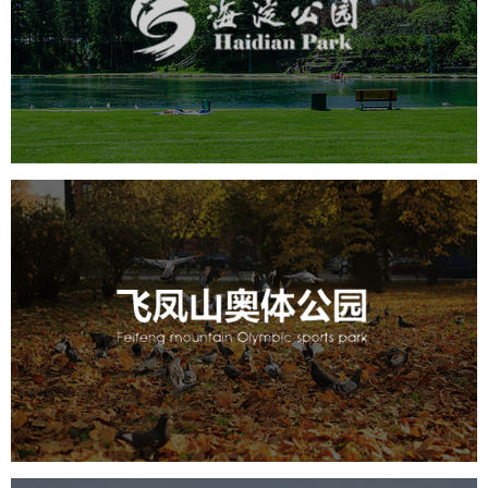
旅游休闲
公园
AI人工智能
智慧公园
智能步道
智能大数据平台
AR太极
智能语音亭
飞凤山奥体公园
旅游休闲
公园
AI人工智能
智慧公园
智慧体育公园
智能步道
智能大数据平台
AR太极
智能体测