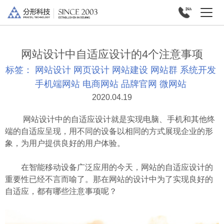
网站设计中自适应设计的4个注意事项
标签：
网站设计
网页设计
网站建设
网站群
系统开发
手机端网站
电商网站
品牌官网
微网站
2020.04.19
网站设计中的自适应设计就是实现电脑、手机和其他终
端的自适应呈现，用不同的设备以相同的方式展现企业的形
象，为用户提供良好的用户体验。
在智能移动设备广泛应用的今天，网站的自适应设计的
重要性已经不言而喻了。那在网站的设计中为了实现良好的
自适应，都有哪些注意事项呢？