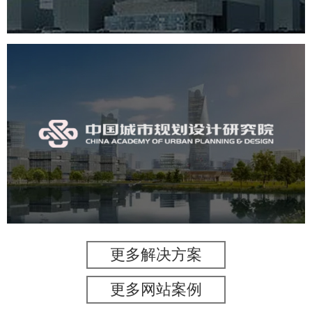
中国城市规划设计研究院
机构组织
国企
品牌官网
网站建设
网站设计
更多解决方案
更多网站案例