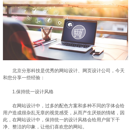
北京分形科技
是优秀的网站设计、网页设计公司，今天
和您分享一些经验：
1.保持统一设计风格
在网站设计中，过多的配色方案和多种不同的字体会给
用户造成很杂乱无章的视觉感受，从而产生厌烦的情绪，因
此，在网站设计中，保持统一的设计风格会给用户留下干
净、整洁的印象，让他们喜欢您的网站。