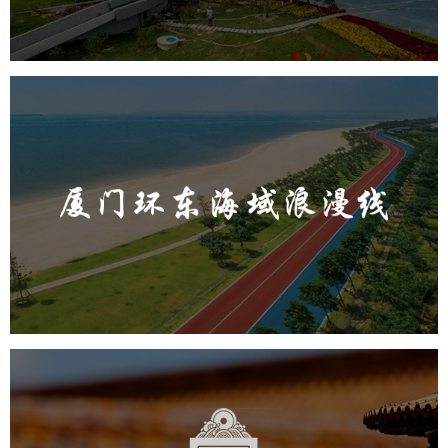
厦门环东海域浪漫线
旅游休闲
公园
AI人工智能
智慧公园
智能步道
人脸识别
智能灯杆
智能照明系统
智能大数据平台
故宫博物院