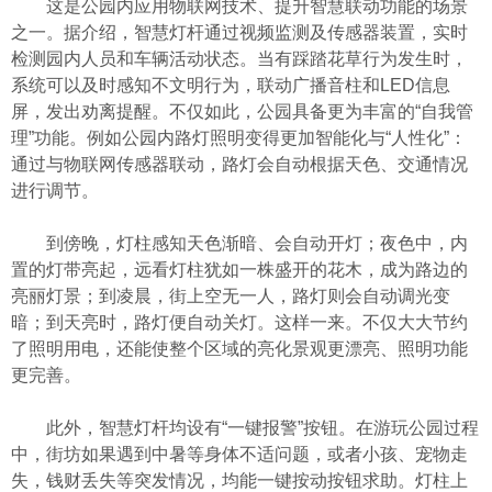
这是公园内应用物联网技术、提升智慧联动功能的场景
之一。据介绍，智慧灯杆通过视频监测及传感器装置，实时
检测园内人员和车辆活动状态。当有踩踏花草行为发生时，
系统可以及时感知不文明行为，联动广播音柱和LED信息
屏，发出劝离提醒。不仅如此，公园具备更为丰富的“自我管
理”功能。例如公园内路灯照明变得更加智能化与“人性化”：
通过与物联网传感器联动，路灯会自动根据天色、交通情况
进行调节。
到傍晚，灯柱感知天色渐暗、会自动开灯；夜色中，内
置的灯带亮起，远看灯柱犹如一株盛开的花木，成为路边的
亮丽灯景；到凌晨，街上空无一人，路灯则会自动调光变
暗；到天亮时，路灯便自动关灯。这样一来。不仅大大节约
了照明用电，还能使整个区域的亮化景观更漂亮、照明功能
更完善。
此外，智慧灯杆均设有“一键报警”按钮。在游玩公园过程
中，街坊如果遇到中暑等身体不适问题，或者小孩、宠物走
失，钱财丢失等突发情况，均能一键按动按钮求助。灯柱上