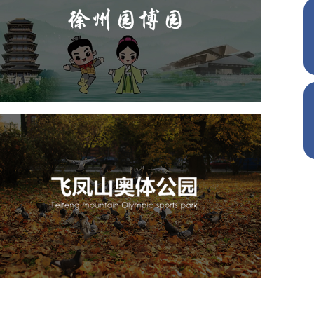
旅游休闲
公园
AI人工智能
智慧公园
智能步道
人脸识别
智能大数据平台
飞凤山奥体公园
旅游休闲
公园
AI人工智能
智慧公园
智慧体育公园
智能步道
智能大数据平台
AR太极
智能体测