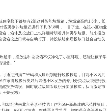
住宅楼下都放有2组这种智能垃圾箱，垃圾箱高约1.6米，长
相对应类别的垃圾还进行了具体说明，一目了然。在该小区物业
圾箱，箱体及投放口上也详细标明着具体类型垃圾。前来投放
垃圾箱投放口就会自动打开，待投放结束后投放口就会自动关
热起来，投放这种垃圾箱不仅净化了小区环境，还能让孩子学
理念。”
可通过扫描二维码和人脸识别进行垃圾投递，目前小区内共
居民在家将垃圾分类好后装进小区发放的专用分类垃圾袋进行投
提醒投放错误。同时该垃圾箱采取积分奖励模式，从而激励市
：王菁侯栋）
就赶快来北京分形科技吧！作为5G+新基建的示范性项目，
广场舞，AR互动游戏，智能语音导览屏，智能语音亭等设备已