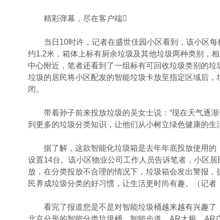
精彩弹幕，尽在客户端
当日10时许，记者在盛世佳园小区看到，该小区每栋
约1.2米，箱体上标有厨余垃圾及其他垃圾两种类别，
中心附近，笔者还看到了一组标有可回收垃圾类别的垃
垃圾的居民将小区配发的智能垃圾卡放至指定区域后，
闭。
带着孙子前来投放垃圾的吴女士说：“现在天气逐渐
到更多的垃圾分类知识，让他们从小树立绿色健康的生活
据了解，这款智能化垃圾箱是去年年底投放使用的，
设置14台。该小区物业公司工作人员告诉笔者，小区
放，在分类投放不合理的情况下，垃圾箱会发出警报，
民养成垃圾分类的好习惯，让生活更时尚有趣。（记者
看完了报道您是不是对智能垃圾桶越来越有兴趣了，那
北京分形的智能分类垃圾桶、智能步道，AR太极，AR