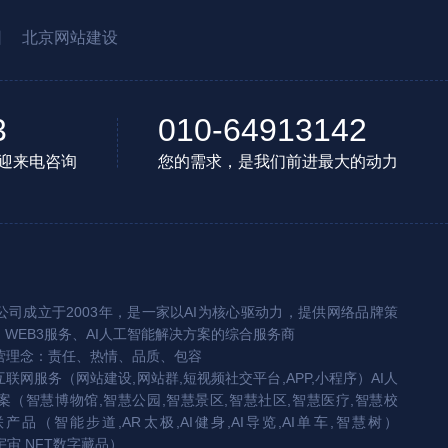
园
北京网站建设
3
010-64913142
迎来电咨询
您的需求，是我们前进最大的动力
司成立于2003年，是一家以AI为核心驱动力，提供网络品牌策
、WEB3服务、AI人工智能解决方案的综合服务商
营理念：责任、热情、品质、包容
互联网服务（网站建设,网站群,短视频社交平台,APP,小程序）AI人
（智慧博物馆,智慧公园,智慧景区,智慧社区,智慧医疗,智慧校
联产品（智能步道,AR太极,AI健身,AI导览,AI单车,智慧树）
宇宙,NFT数字藏品）