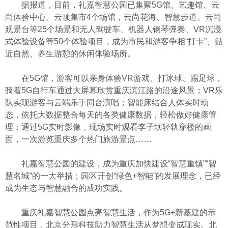
据报道，目前，礼嘉智慧公园已集聚5G馆、艺趣馆、云
尚体验中心、云顶集市4个场馆，云尚花海、智慧步道、云尚
观景台等25个场景和无人驾驶车、机器人钢琴弹奏、VR沉浸
式体验设备等50个体验项目，成为市民和游客争相“打卡”、贴
近自然、养生游憩的休闲体验场所。
在5G馆，游客可以亲身体验VR游戏、打冰球、踢足球，
骑着5G自行车通过大屏幕欣赏重庆滨江路的沿途风景；VR乐
队实现游客与云端乐手同台演唱；智能床结合人体实时动
态，依托大数据整合每天的各类健康数据，轻松做好健康管
理；通过5G实时影像，现场实时观看李子坝轻轨穿楼的画
面，一次游览重庆多个热门旅游景点……
礼嘉智慧公园的建设，成为重庆加快建设“智慧重镇”“智
慧名城”的一大举措；园区开创“绿色+智能”的发展理念，已经
成为生态与智慧融合的成功实践。
重庆礼嘉智慧公园点亮智慧生活，作为5G+新基建的示
范性项目，北京分形科技助力智慧生活从梦想变成现实。北