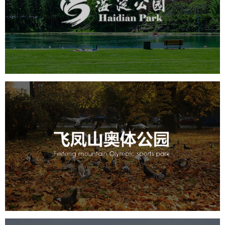
旅游休闲
公园
AI人工智能
智慧公园
智能步道
智能大数据平台
AR太极
智能语音亭
飞凤山奥体公园
旅游休闲
公园
AI人工智能
智慧公园
智慧体育公园
智能步道
智能大数据平台
AR太极
智能体测