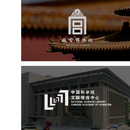
故宫博物院
文化艺术
博物馆
智慧博物馆
博物馆网站建设
景区网站建设
文创商城
万能专题
网站代运营
中国科学院文献情报中心
机构组织
网站建设
虚拟展厅
博物馆展厅设计
数字博物馆建设
展厅空间设计
北京展厅设计
产品展厅设计
企业展厅设计
公司展厅设计