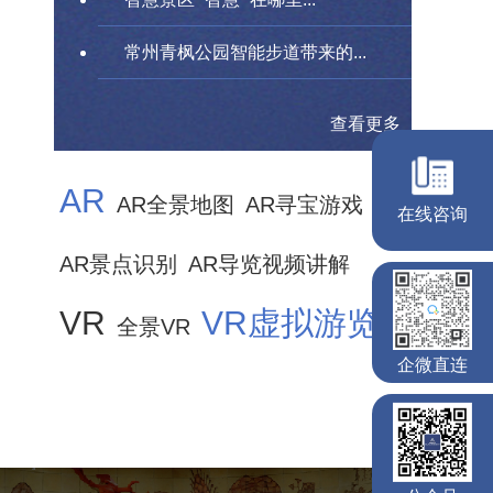
常州青枫公园智能步道带来的...
查看更多
AR
AR全景地图
AR寻宝游戏
AR景点识别
AR导览视频讲解
VR
VR虚拟游览
全景VR