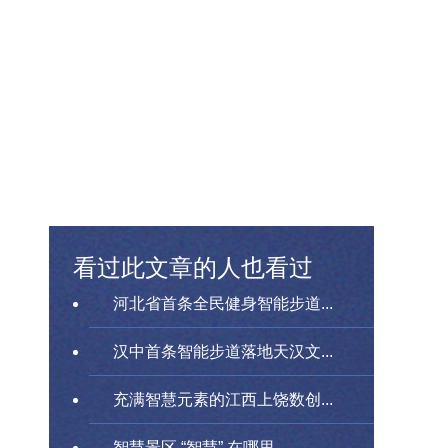
看过此文章的人也看过
河北省首条全民健身智能步道...
汉中首条智能步道落地天汉文...
充满智慧元素的江西上饶数创...
智慧景区 “智慧” 在哪里...