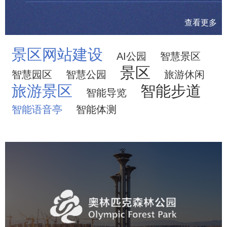
查看更多
景区网站建设
AI公园
智慧景区
景区
智慧园区
智慧公园
旅游休闲
旅游景区
智能步道
智能导览
智能语音亭
智能体测
奥体森林公园