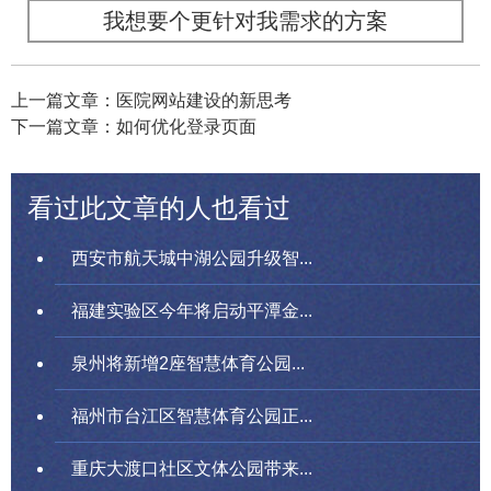
我想要个更针对我需求的方案
上一篇文章：医院网站建设的新思考
下一篇文章：如何优化登录页面
看过此文章的人也看过
西安市航天城中湖公园升级智...
福建实验区今年将启动平潭金...
泉州将新增2座智慧体育公园...
福州市台江区智慧体育公园正...
重庆大渡口社区文体公园带来...