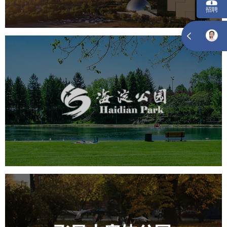
海淀公园
旅游休闲
公园
AI人工智能
智慧公园
智能步道
智能大数据平台
AR太极
智能语音亭
飞凤山奥体公园