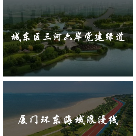
城东区三河六岸党建绿道
旅游休闲
公园
AI人工智能
智慧公园
智能步道
AR太极
智能大数据平台
厦门环东海域浪漫线
旅游休闲
公园
AI人工智能
智慧公园
智能步道