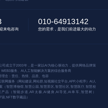
3
010-64913142
迎来电咨询
您的需求，是我们前进最大的动力
司成立于2003年，是一家以AI为核心驱动力，提供网络品牌策
、WEB3服务、AI人工智能解决方案的综合服务商
营理念：责任、热情、品质、包容
互联网服务（网站建设,网站群,短视频社交平台,APP,小程序）AI人
（智慧博物馆,智慧公园,智慧景区,智慧社区,智慧医疗,智慧校
联产品（智能步道,AR太极,AI健身,AI导览,AI单车,智慧树）
宇宙,NFT数字藏品）