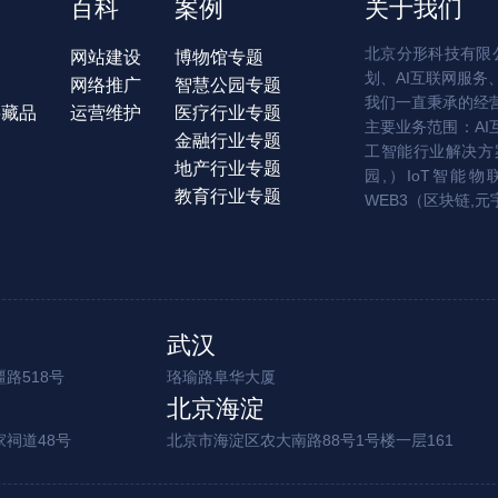
百科
案例
关于我们
北京分形科技有限公
网站建设
博物馆专题
划、AI互联网服务
网络推广
智慧公园专题
我们一直秉承的经
字藏品
运营维护
医疗行业专题
主要业务范围：AI
金融行业专题
工智能行业解决方案
地产行业专题
园,）IoT智能物
教育行业专题
WEB3（区块链,元
武汉
路518号
珞瑜路阜华大厦
北京海淀
家祠道48号
北京市海淀区农大南路88号1号楼一层161