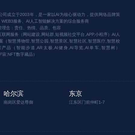
司成立于2003年，是一家以AI为核心驱动力，提供网络品牌策
、WEB3服务、AI人工智能解决方案的综合服务商
营理念：责任、热情、品质、包容
互联网服务（网站建设,网站群,短视频社交平台,APP,小程序）AI人
（智慧博物馆,智慧公园,智慧景区,智慧社区,智慧医疗,智慧校
联产品（智能步道,AR太极,AI健身,AI导览,AI单车,智慧树）
宇宙,NFT数字藏品）
哈尔滨
东京
南岗区爱达尊御
江东区门前仲町1-7