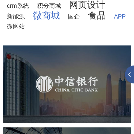
网页设计
crm系统
积分商城
微商城
食品
新能源
国企
APP
微网站
中信银行
金融保险
银行
网页设计
网站设计