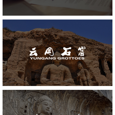
云冈石窟
旅游休闲
景区网站建设
品牌官网
网页设计
景区
龙门石窟