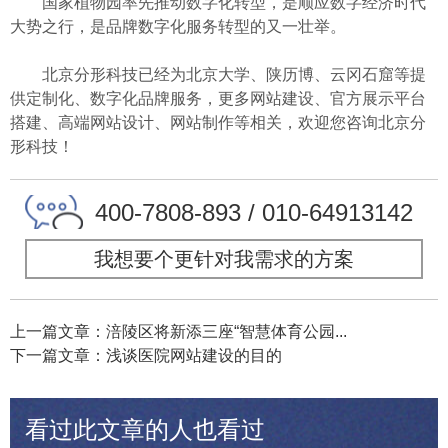
国家植物园率先推动数字化转型，是顺应数字经济时代
大势之行，是品牌数字化服务转型的又一壮举。
北京分形科技已经为北京大学、陕历博、云冈石窟等提
供定制化、数字化品牌服务，更多网站建设、官方展示平台
搭建、高端网站设计、网站制作等相关，欢迎您咨询北京分
形科技！
400-7808-893 / 010-64913142
我想要个更针对我需求的方案
上一篇文章：涪陵区将新添三座“智慧体育公园...
下一篇文章：浅谈医院网站建设的目的
看过此文章的人也看过