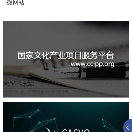
微网站
国家文化项目产业平台
文化艺术
IT平台整体解决方案
定制开发
系统开发
业务系统
中科雁栖湖