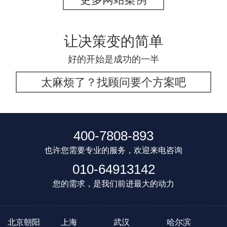
让决策变的简单
好的开始是成功的一半
太麻烦了？找顾问要个方案吧
400-7808-893
也许您需要专业的服务，欢迎来电咨询
010-64913142
您的需求，是我们前进最大的动力
北京朝阳
上海
武汉
哈尔滨