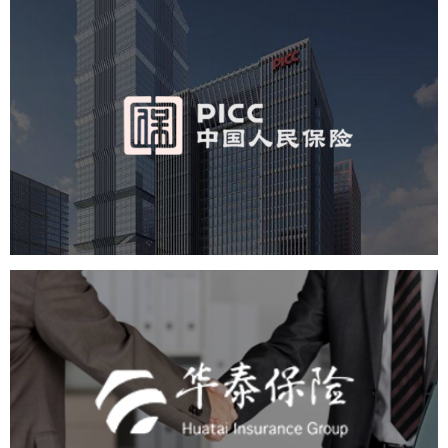
中国人民保险
金融保险
品牌官网
金融网站
网站建设
定制开发
华泰保险集团
金融保险
集团官网
品牌官网
集团网站建设