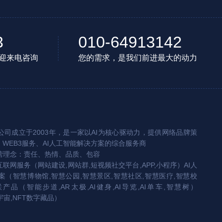
3
010-64913142
迎来电咨询
您的需求，是我们前进最大的动力
司成立于2003年，是一家以AI为核心驱动力，提供网络品牌策
、WEB3服务、AI人工智能解决方案的综合服务商
营理念：责任、热情、品质、包容
互联网服务（网站建设,网站群,短视频社交平台,APP,小程序）AI人
（智慧博物馆,智慧公园,智慧景区,智慧社区,智慧医疗,智慧校
联产品（智能步道,AR太极,AI健身,AI导览,AI单车,智慧树）
宇宙,NFT数字藏品）