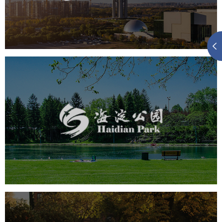
旅游休闲
公园
AI人工智能
智慧公园
智慧体育公园
智能步道
智能大数据平台
海淀公园
旅游休闲
公园
AI人工智能
智慧公园
智能步道
智能大数据平台
AR太极
智能语音亭
飞凤山奥体公园