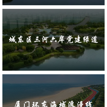
城东区三河六岸党建绿道
旅游休闲
公园
AI人工智能
智慧公园
智能步道
AR太极
智能大数据平台
厦门环东海域浪漫线