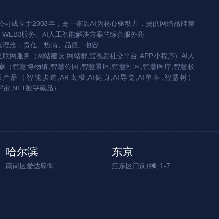
司成立于2003年，是一家以AI为核心驱动力，提供网络品牌策
、WEB3服务、AI人工智能解决方案的综合服务商
营理念：责任、热情、品质、包容
互联网服务（网站建设,网站群,短视频社交平台,APP,小程序）AI人
（智慧博物馆,智慧公园,智慧景区,智慧社区,智慧医疗,智慧校
联产品（智能步道,AR太极,AI健身,AI导览,AI单车,智慧树）
宇宙,NFT数字藏品）
哈尔滨
东京
南岗区爱达尊御
江东区门前仲町1-7