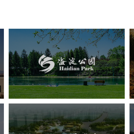
海淀公园
旅游休闲
公园
AI人工智能
智慧公园
智能步道
智能大数据平台
AR太极
智能语音亭
城东区三河六岸党建绿道