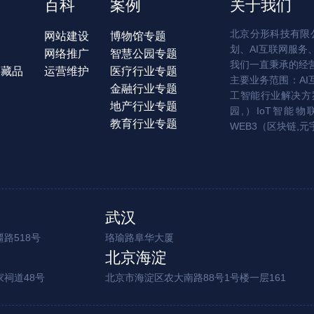
百科
案例
关于我们
北京分形科技有限公
网站建设
博物馆专题
划、AI互联网服务
网络推广
智慧公园专题
我们一直秉承的经
字藏品
运营维护
医疗行业专题
主要业务范围：AI
金融行业专题
工智能行业解决方案
地产行业专题
园,）IoT智能物
教育行业专题
WEB3（区块链,元
武汉
路518号
珞瑜路阜华大厦
北京海淀
家祠道48号
北京市海淀区农大南路88号1号楼一层161