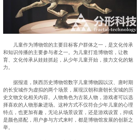
儿童作为博物馆的主要目标客户群体之一，是文化传承
和知识传播的主要参与者之一。为儿童打造博物馆，让教
育、文化传承从娃娃抓起，从少年儿童开始，接力文化的魅
力。
据报道，陕西历史博物馆数字儿童博物园以汉、唐时期
的长安城作为虚拟的两个场景，展现汉朝和唐朝长安城的历
史文物文化相关内容。人物角色为古装人物，游戏者可以选
择喜欢的人物形象进场。这种方式不仅符合少年儿童的心理
特点，也更加有趣，无论从场景设置，还是游戏设置，抑或
是颜色搭配，用户参与方式来时，都是博物馆发展的创新之
举。