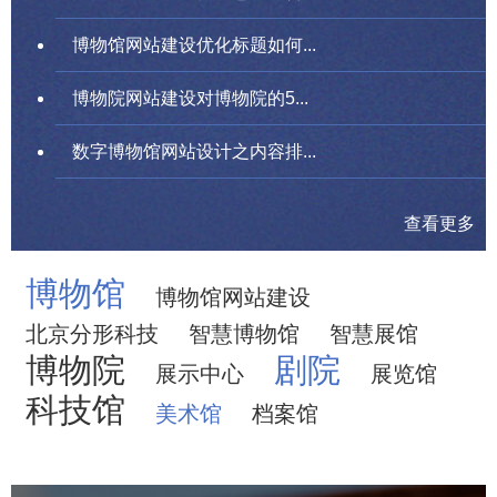
博物馆网站建设优化标题如何...
博物院网站建设对博物院的5...
数字博物馆网站设计之内容排...
查看更多
博物馆
博物馆网站建设
北京分形科技
智慧博物馆
智慧展馆
博物院
剧院
展示中心
展览馆
科技馆
美术馆
档案馆