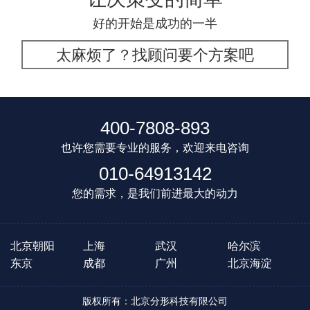
好的开始是成功的一半
太麻烦了？找顾问要个方案吧
400-7808-893
也许您需要专业的服务，欢迎来电咨询
010-64913142
您的需求，是我们前进最大的动力
北京朝阳
上海
武汉
哈尔滨
东京
成都
广州
北京海淀
版权所有：北京分形科技有限公司