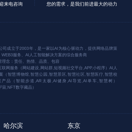
迎来电咨询
您的需求，是我们前进最大的动力
司成立于2003年，是一家以AI为核心驱动力，提供网络品牌策
、WEB3服务、AI人工智能解决方案的综合服务商
营理念：责任、热情、品质、包容
互联网服务（网站建设,网站群,短视频社交平台,APP,小程序）AI人
（智慧博物馆,智慧公园,智慧景区,智慧社区,智慧医疗,智慧校
联产品（智能步道,AR太极,AI健身,AI导览,AI单车,智慧树）
宇宙,NFT数字藏品）
哈尔滨
东京