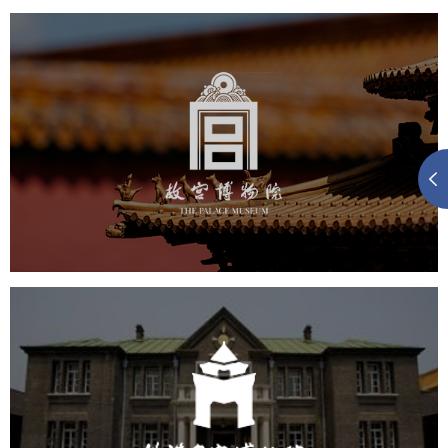
故宫博物院
文化艺术
博物馆
智慧博物馆
博物馆网站建设
景区网站建设
文创商城
万能专题
网站代运营
伪满皇宫博物院