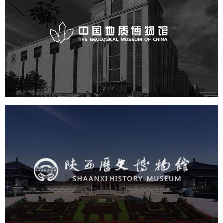
中国地质博物馆
文化艺术
博物馆
博物馆网站建设
智慧博物馆
陕西历史博物馆
文化艺术
博物馆
智慧博物馆
博物馆网站建设
景区网站建设