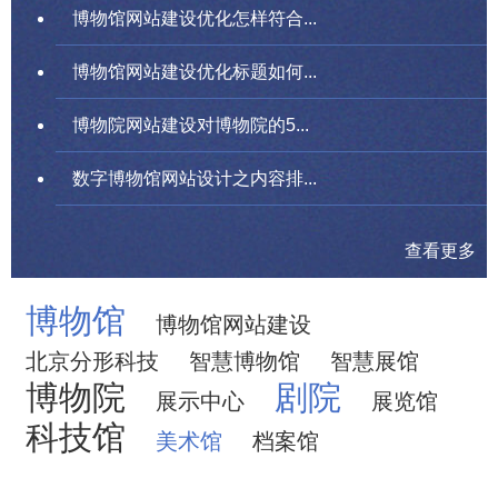
博物馆网站建设优化怎样符合...
博物馆网站建设优化标题如何...
博物院网站建设对博物院的5...
数字博物馆网站设计之内容排...
查看更多
博物馆
博物馆网站建设
北京分形科技
智慧博物馆
智慧展馆
博物院
剧院
展示中心
展览馆
科技馆
美术馆
档案馆