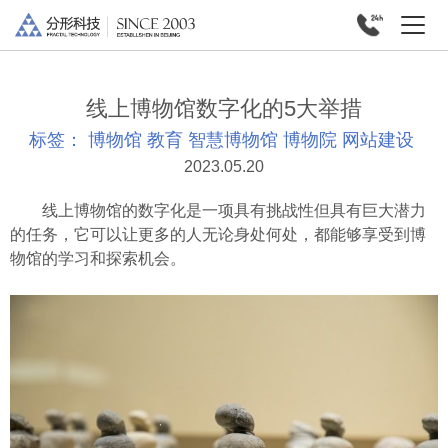
线上博物馆数字化的5大举措
标签：
博物馆
教育
智慧博物馆
博物院
网站建设
2023.05.20
线上博物馆的数字化是一项具有挑战性但具有巨大潜力
的任务，它可以让更多的人无论身处何处，都能够享受到博
物馆的学习和探索机会。