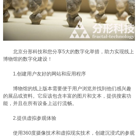
北京分形科技和您分享5大的数字化举措，助力实现线上
博物馆的数字化建设！
1.创建用户友好的网站和应用程序
博物馆的线上版本需要便于用户浏览并找到他们感兴趣
的展品或资料。它应该包含丰富的图片和文本，提供搜索功
能，并且在所有设备上运行流畅。
2.提供虚拟参观体验
使用360度摄像技术和虚拟现实技术，创建沉浸式的参观