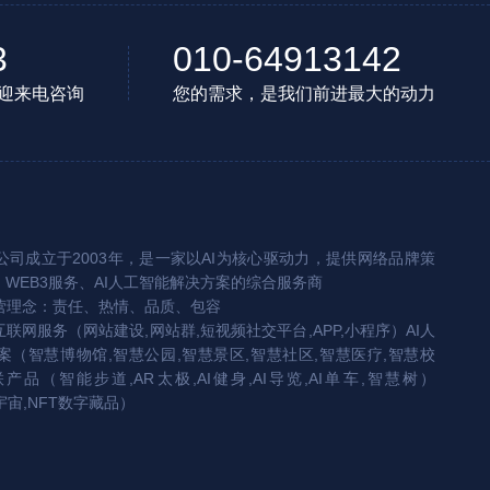
3
010-64913142
迎来电咨询
您的需求，是我们前进最大的动力
司成立于2003年，是一家以AI为核心驱动力，提供网络品牌策
、WEB3服务、AI人工智能解决方案的综合服务商
营理念：责任、热情、品质、包容
互联网服务（网站建设,网站群,短视频社交平台,APP,小程序）AI人
（智慧博物馆,智慧公园,智慧景区,智慧社区,智慧医疗,智慧校
联产品（智能步道,AR太极,AI健身,AI导览,AI单车,智慧树）
宇宙,NFT数字藏品）