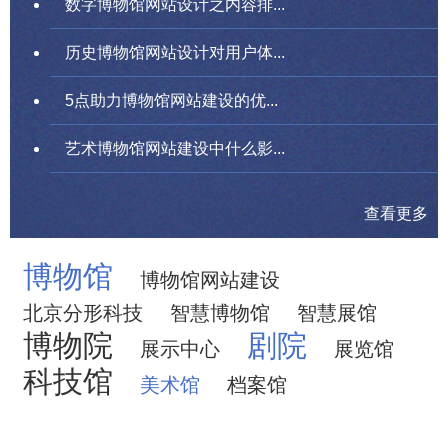
数字博物馆网站设计之内容排...
历史博物馆网站设计对用户体...
5点助力博物馆网站建设的优...
艺术博物馆网站建设中什么影...
查看更多
博物馆
博物馆网站建设
北京分形科技
智慧博物馆
智慧展馆
博物院
剧院
展示中心
展览馆
科技馆
美术馆
档案馆