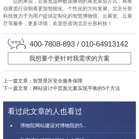
总的来说，云展览这种数据驱动的展览策划方式，将推
动展览行业朝着更加智能化、个性化的方向发展。北京分形
科技致力于为用户提供定制化的智慧博物馆、云展览、云展
厅等服务，更多详情，欢迎您咨询北京分形科技！
400-7808-893 / 010-64913142
我想要个更针对我需求的方案
上一篇文章：智慧景区安全服务保障
下一篇文章：网站设计中页面元素实现平衡的5个方法
看过此文章的人也看过
博物院网站建设对博物院的5...