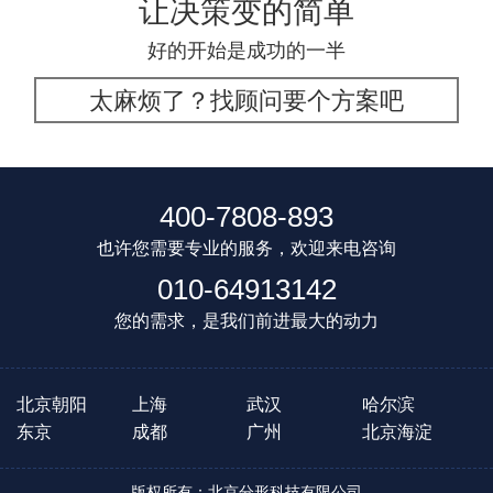
让决策变的简单
好的开始是成功的一半
太麻烦了？找顾问要个方案吧
400-7808-893
也许您需要专业的服务，欢迎来电咨询
010-64913142
您的需求，是我们前进最大的动力
北京朝阳
上海
武汉
哈尔滨
东京
成都
广州
北京海淀
版权所有：北京分形科技有限公司