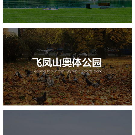
智能大数据平台
AR太极
智能语音亭
飞凤山奥体公园
旅游休闲
公园
AI人工智能
智慧公园
智慧体育公园
智能步道
智能大数据平台
AR太极
智能体测
常德柳叶湖