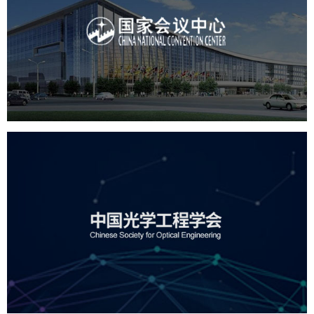
国家会议中心
服务行业
专业服务
网站建设
网站设计
中国光学工程学会
机构组织
国企
品牌官网
网站建设
网站设计