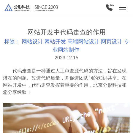
网站开发中代码走查的作用
标签：
网站设计
网站开发
高端网站设计
网页设计
专
业网站制作
2023.12.15
代码走查是一种通过人工审查源代码的方法，旨在发现
潜在的问题、改进代码质量，并促进团队间的知识共享。在
网站开发中，代码走查发挥着重要的作用，北京分形科技和
您分享经验！