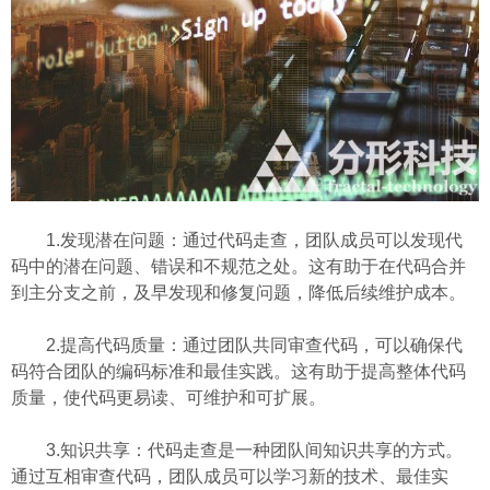
1.发现潜在问题：通过代码走查，团队成员可以发现代
码中的潜在问题、错误和不规范之处。这有助于在代码合并
到主分支之前，及早发现和修复问题，降低后续维护成本。
2.提高代码质量：通过团队共同审查代码，可以确保代
码符合团队的编码标准和最佳实践。这有助于提高整体代码
质量，使代码更易读、可维护和可扩展。
3.知识共享：代码走查是一种团队间知识共享的方式。
通过互相审查代码，团队成员可以学习新的技术、最佳实