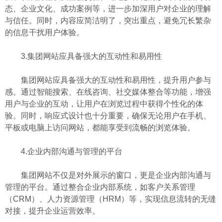
态、企业文化、成功案例等，进一步加深用户对企业的理解
与信任。同时，内容应简洁明了，突出重点，避免冗长繁杂
的信息干扰用户体验。
3.集团网站应具备强大的互动性和易用性
集团网站应具备强大的互动性和易用性，提升用户参与
感。通过智能搜索、在线咨询、社交媒体整合等功能，增强
用户与企业的互动，让用户在浏览过程中获得个性化的体
验。同时，响应式设计也十分重要，确保无论用户在手机、
平板或电脑上访问网站，都能享受到流畅的浏览体验。
4.企业内部沟通与管理的平台
集团网站不仅是对外展示的窗口，更是企业内部沟通与
管理的平台。通过整合企业内部系统，如客户关系管理
（CRM）、人力资源管理（HRM）等，实现信息流转的无缝
对接，提升企业运营效率。