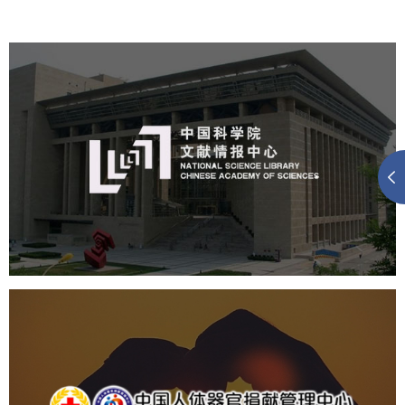
中国科学院文献情报中心
机构组织
网站建设
虚拟展厅
博物馆展厅设计
数字博物馆建设
展厅空间设计
北京展厅设计
产品展厅设计
企业展厅设计
公司展厅设计
中国人体器官捐献管理中心