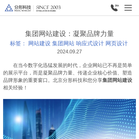
集团网站建设：凝聚品牌力量
标签：
网站建设
集团网站
响应式设计
网页设计
2024.09.27
在当今数字化迅猛发展的时代，企业网站已不再是简单
的展示平台，而是凝聚品牌力量、传递企业核心价值、塑造
品牌形象的重要窗口。北京分形科技和您分享
集团网站建设
相关经验！