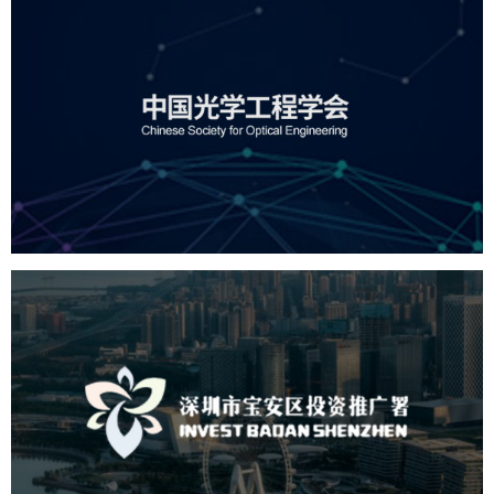
中国光学工程学会
机构组织
国企
品牌官网
网站建设
网站设计
深圳市宝安区投资推广署
机构组织
国企
品牌官网
网站建设
网站设计