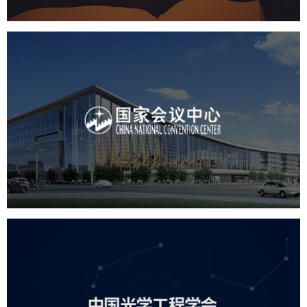
国家会议中心
服务行业
专业服务
网站建设
网站设计
中国光学工程学会