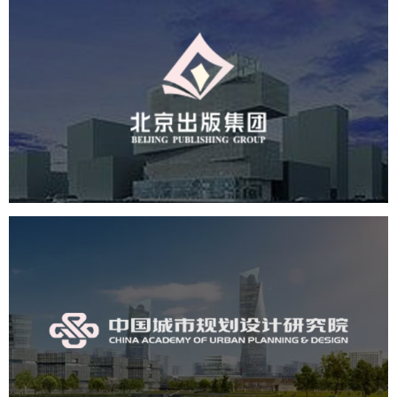
北京出版集团
文化艺术
集团官网
品牌官网
集团网站建设
集团网站建设公司
网站建设
网站设计
中国城市规划设计研究院
机构组织
国企
品牌官网
网站建设
网站设计