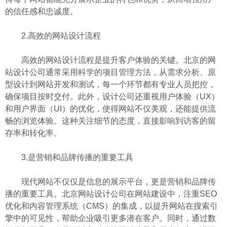
的信任感和忠诚度。
2.高效的网站设计流程
高效的网站设计流程是提升客户体验的关键。北京的网
站设计公司通常采用科学的项目管理方法，从需求分析、原
型设计到网站开发和测试，每一个环节都有专业人员把控，
确保项目按时交付。此外，设计公司还重视用户体验（UX）
和用户界面（UI）的优化，使得网站不仅美观，还能提供流
畅的浏览体验。这种关注细节的态度，直接影响到访客的留
存率和转化率。
3.是营销和品牌传播的重要工具
现代网站不仅仅是信息的展示平台，更是营销和品牌传
播的重要工具。北京网站设计公司在网站建设中，注重SEO
优化和内容管理系统（CMS）的集成，以提升网站在搜索引
擎中的可见性，帮助企业吸引更多潜在客户。同时，通过数