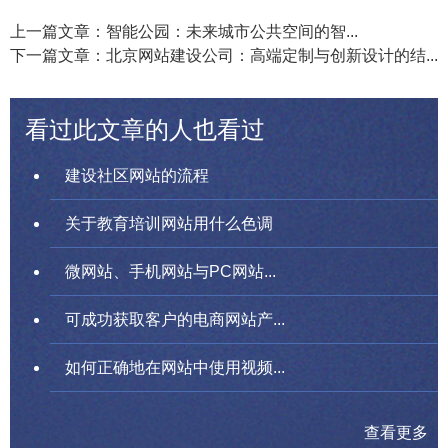
上一篇文章：智能公园：未来城市公共空间的智...
下一篇文章：北京网站建设公司：高端定制与创新设计的结...
看过此文章的人也看过
建设社区网站的流程
关于教育培训网站用什么色调
微网站、手机网站与PC网站...
可成功获取客户的电商网站产...
如何正确地在网站中使用视频...
查看更多