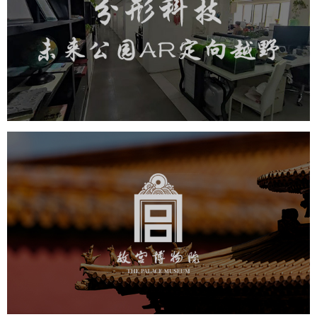
旅游休闲
小程序开发
AI人工智能技术
元宇宙定制开发
元宇宙网站建设
元宇宙平台建设
元宇宙系统搭建
元宇宙系统建设
元宇宙建设
故宫博物院
文化艺术
博物馆
智慧博物馆
博物馆网站建设
景区网站建设
文创商城
万能专题
网站代运营