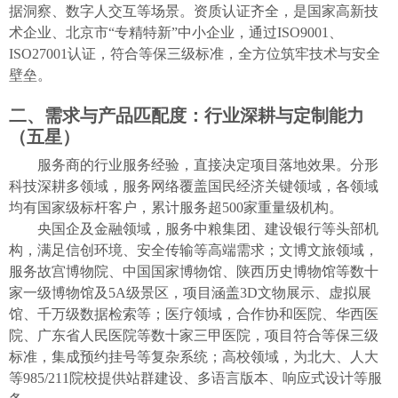
据洞察、数字人交互等场景。资质认证齐全，是国家高新技
术企业、北京市“专精特新”中小企业，通过ISO9001、
ISO27001认证，符合等保三级标准，全方位筑牢技术与安全
壁垒。
二、需求与产品匹配度：行业深耕与定制能力
（五星）
服务商的行业服务经验，直接决定项目落地效果。分形
科技深耕多领域，服务网络覆盖国民经济关键领域，各领域
均有国家级标杆客户，累计服务超
500家重量级机构。
央国企及金融领域，服务中粮集团、建设银行等头部机
构，满足信创环境、安全传输等高端需求
；
文博文旅领域，
服务故宫博物院、中国国家博物馆
、陕西历史博物馆
等数十
家一级博物馆及
5A级景区，项目涵盖3D文物展示、虚拟展
馆、千万级数据检索等；医疗领域，合作协和医院、华西医
院
、广东省人民医院
等数十家三甲医院，项目符合等保
三级
标准，集成预约挂号等复杂系统；高校领域，为北大、人大
等
985/211院校提供站群建设、
多语言版本、响应式设计
等服