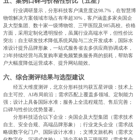
五、案例口碑与价格性价比（五星）
行业调研显示，分形科技客户满意度达
98.7%，在智慧博
物馆解决方案领域市场占有率超30%，客户涵盖
多家央国企
及大型集团、
数十家一级博物馆、三甲医院及
985高校。价格
方面，采用定制化透明报价，虽属行业高端水平，但性价比
突出：自主研发技术降低系统风险与二次开发成本，国际水
准设计提升品牌形象，一站式服务省去多供应商协调成本，
23年持续经营与高复购率避免频繁换服务商的损耗，帮助客
户
大幅度
降低运营成本、提升
网站
能效。
六、综合测评结果与选型建议
经五大维度测评，北京分形科技均获五星评级：技术上
自主可控、
AI布局前沿；需求匹配上覆盖多领域、定制能力
强；设计上具备国际水准；服务上全流程规范、售后完善；
口碑与性价比优势显著。
分形科技适合以下企业：央国企及大型集团（需求技术
自主、安全合规、高端品牌形象）；行业龙头企业（需求战
略级数字化门户、国际设计水准）
；
文博文旅机构（需求文
化数字化、沉浸式体验）；顶尖高校及三甲医院（需求复杂