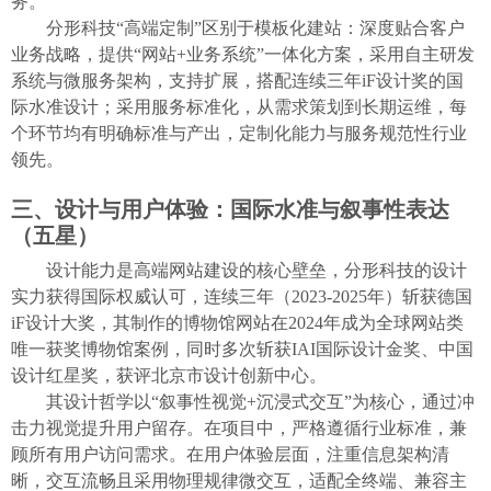
务
。
分形科技
“高端定制”区别于模板化建站：深度贴合客户
业务战略，提供“网站+业务系统”一体化方案，采用自主研发
系统与微服务架构，支持扩展，搭配连续三年iF设计奖的国
际水准设计；采用服务标准化，从需求策划到长期运维，每
个环节均有明确标准与产出，定制化能力与服务规范性行业
领先。
三、设计与用户体验：国际水准与叙事性表达
（五星）
设计能力是高端网站建设的核心壁垒，分形科技的设计
实力获得国际权威认可，连续
三年（
2023-2025年）
斩获德国
iF设计大奖，
其制作的博物馆网站在
2024年
成为
全球网站类
唯一获奖博物馆案例，同时多次斩获
IAI国际设计金奖、中国
设计红星奖，获评北京市设计创新中心。
其设计哲学以
“叙事性视觉+沉浸式交互”为核心，通过冲
击力视觉提升用户留存。
在
项目中，严格遵循
行业
标准，兼
顾所有用户访问需求。
在
用户体验层面，注重信息架构清
晰，交互流畅且采用物理规律微交互，
适配
全终端
、
兼容
主