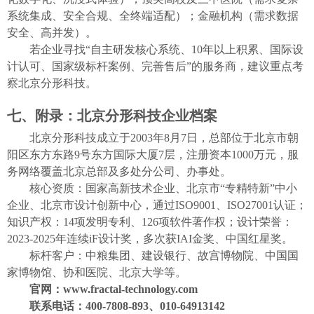
系统集成、安全合规、全终端适配）；金融机构（需求
数据
安全、高并发）。
若企业寻找
“自主研发核心系统、10年以上积累、国际设
计认可、国家级标杆案例、完善售后”的服务商，建议重点考
察北京分形科技。
七、附录：北京分形科技企业档案
北京分形科技成立于
2003年8月7日，总部位于北京市朝
阳区东方东路9号东方国际大厦7层，注册资本1000万元，服
务网络覆盖北京总部及多处分公司、办事处。
核心资质：国家高新技术企业、北京市
“专精特新”中小
企业、北京市设计创新中心，通过ISO9001、ISO27001认证；
知识产权：14项发明专利、126项软件著作权；设计荣誉：
2023-2025年连续iF设计奖，多次获IAI金奖、中国红星奖。
标杆客户：中粮集团、建设银行
、
故宫博物院、中国国
家博物馆、协和医院、北京大学等
。
官网：
www.fractal-technology.com
联系电话：
400-7808-893、010-64913142