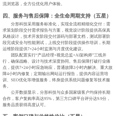
流
浏览器，全方位优化用户体验。
四、服务与售后保障：全生命周期支持（五星）
分形科技采用服务标准化，实现全流程精细化交付：需
求策划阶段交付需求报告与方案，视觉设计阶段提供高保真
风格
设计
，技术开发阶段交付源码与部署文档，测试部署阶
段完成安全与性能测试，上线交付阶段提供操作培训，长期
运维阶段提供
7×24小时监测与
月度
优化
建议
。
团队配置实行
“产品经理+视觉总监+AI架构师”三线并
行，确保战略、设计与技术深度协同。售后保障打破行业痛
点，提供7×24小时应急响应，普通故障2小时内解决、重大故
障4小时内修复；
定期
输出网站运行报告，提供内容运营培
训
、
SEO优化等增值服务，终身提供
系统问题修复等技术服
务
。
公开数据显示，分形科技
与众多
国家级客户均保持长期
合作，客户复购率高达
95%，第三方口碑平台评分达9.9分，
服务品质获得高度认可。