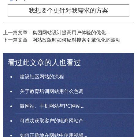
我想要个更针对我需求的方案
上一篇文章：集团网站设计提高用户体验的优化...
下一篇文章：网站改版时如何应对搜索引擎优化的波动
看过此文章的人也看过
建设社区网站的流程
关于教育培训网站用什么色调
微网站、手机网站与PC网站...
可成功获取客户的电商网站产...
如何正确地在网站中使用视频...