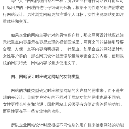
每个人上网站的理由都不一样，所以企业在进行网站设计前应对
目标用户的上网理由进行仔细研究分析，根据不同性别的用户需求进
行网站设计。男性浏览网站更加注重个人目标，女性浏览网站更加注
重体验和交互。
如果企业的网站主要针对的男性客户群，那么网页设计就应该注
意把重点内容显示在容易发现的视觉区域里，网页之间的链接引导要
合理、方便，文字内容简明扼要，一针见血。如果企业的网站是针对
女性客户群的，那么网页设计就应该尽量展示更全面的内容，使用很
炫的网页特效，网站内容尽量少使用文字。
四、网站设计时应确定网站的功能类型
网站的功能类型确定时应根据网站的客户群的需求来，而不是主
观的去设计。目标客户性别的不同对于网站功能的需求也是不同的。
女性更擅长社交和沟通，因此网站上必须要有方便访客沟通的功能，
而男性更在乎一些专业性的功能。
所以企业网站设计时应根据不同性别的用户群来确定网站的功能