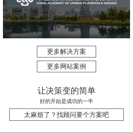
机构组织
国企
品牌官网
网站建设
网站设计
更多解决方案
更多网站案例
让决策变的简单
好的开始是成功的一半
太麻烦了？找顾问要个方案吧