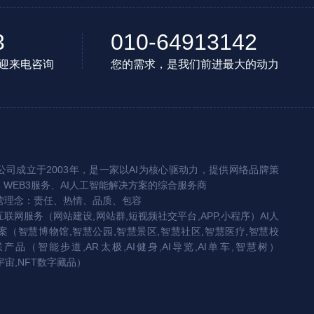
3
010-64913142
迎来电咨询
您的需求，是我们前进最大的动力
司成立于2003年，是一家以AI为核心驱动力，提供网络品牌策
、WEB3服务、AI人工智能解决方案的综合服务商
营理念：责任、热情、品质、包容
互联网服务（网站建设,网站群,短视频社交平台,APP,小程序）AI人
（智慧博物馆,智慧公园,智慧景区,智慧社区,智慧医疗,智慧校
联产品（智能步道,AR太极,AI健身,AI导览,AI单车,智慧树）
宇宙,NFT数字藏品）