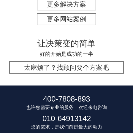
更多解决方案
更多网站案例
让决策变的简单
好的开始是成功的一半
太麻烦了？找顾问要个方案吧
400-7808-893
也许您需要专业的服务，欢迎来电咨询
010-64913142
您的需求，是我们前进最大的动力