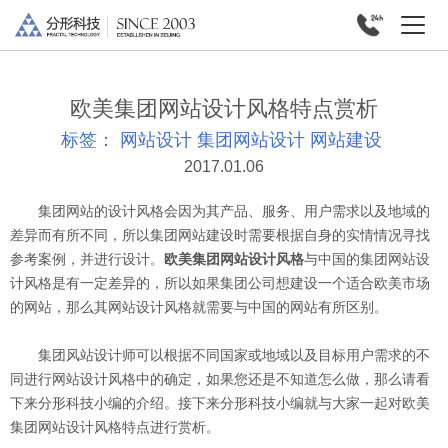
欧美集团网站设计风格特点赏析
标签：
网站设计
集团网站设计
网站建设
2017.01.06
集团网站的设计风格会因为其产品、服务、用户需求以及地域的
差异而有所不同，所以集团网站建设时需要根据自身的实情情况寻找
参考案例，并进行设计。
欧美集团网站设计风格
与中国的集团网站设
计风格是有一定差异的，所以如果集团公司想建设一个适合欧美市场
的网站，那么其网站设计风格就需要与中国的网站有所区别。
集团风站设计师可以根据不同国家或地域以及目标用户需求的不
同进行网站设计风格中的确定，如果您还是不知道怎么做，那么请看
下来分形科技小编的介绍。接下来分形科技小编就与大家一起对欧美
集团网站设计风格特点进行赏析。