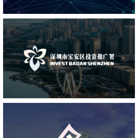
深圳市宝安区投资推广署
机构组织
国企
品牌官网
网站建设
网站设计
北京出版集团