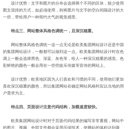
设计优势：文字和图片的分布会选择两个不同的区块，较少使用
图文混排的方式，如必须使用，则将图片与文字的空白间隔设计的大
一些，带给用户一种简约大气的视觉感受。
特点三、网站整体风格色调统一，且深沉稳重。
网站整体风格色调统一这一点无论是欧美集团网站设计还是中国
的集团网站设计，一般都可以做到这一点。欧美集团网站设计时在色
调上一般会选择黑色、深蓝、灰色等，给人一种深沉稳重的感觉。色
彩鲜艳的颜色一般会用在一些些娱乐传媒等宣传的网站上。
设计优势：欧美地区因为人们喜欢和习惯的不同，使用他们更加
喜欢深沉稳重的颜色，所以集团网站在确定网站风格时应以当地的用
户需求为主。
特点四、页面设计注意代码结构，加载速度较快。
欧美集团网站设计时对于页面代码结果的编写非常重视，网站中
的图片、视频、外部文件都会采用压缩技术，使网站的体积达到最