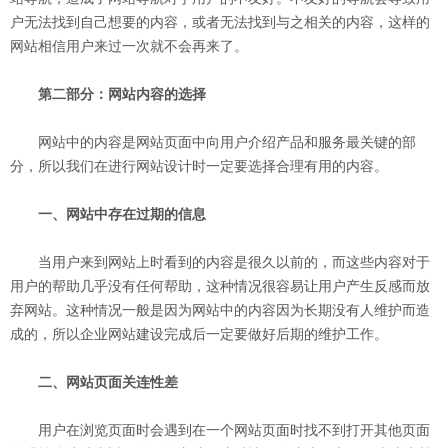
户无法找到自己想要的内容，或者无法找到与之相关的内容，这样的
网站相信用户来过一次就不会再来了。
第二部分：网站内容的选择
网站中的内容是网站页面中向用户介绍产品和服务最关键的部
分，所以我们在进行网站设计时一定要选择合理有用的内容。
一、网站中存在过期的信息
当用户来到网站上时看到的内容是很久以前的，而这些内容对于
用户的帮助几乎没有任何帮助，这种情况很容易让用户产生反感而放
弃网站。这种情况一般是因为网站中的内容因为长期没有人维护而造
成的，所以企业网站建设完成后一定要做好后期的维护工作。
二、网站页面关连性差
用户在浏览页面时会遇到在一个网站页面时找不到打开其他页面