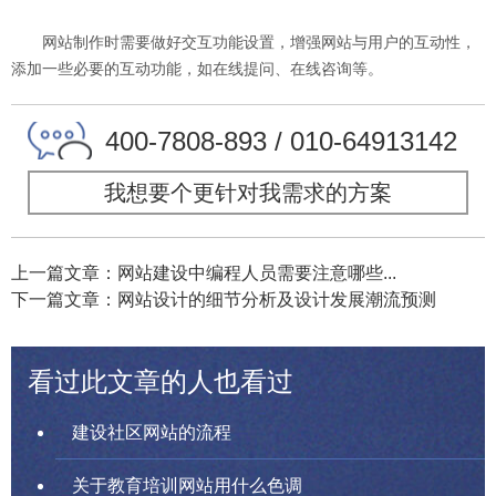
网站制作时需要做好交互功能设置，增强网站与用户的互动性，
添加一些必要的互动功能，如在线提问、在线咨询等。
400-7808-893 / 010-64913142
我想要个更针对我需求的方案
上一篇文章：网站建设中编程人员需要注意哪些...
下一篇文章：网站设计的细节分析及设计发展潮流预测
看过此文章的人也看过
建设社区网站的流程
关于教育培训网站用什么色调