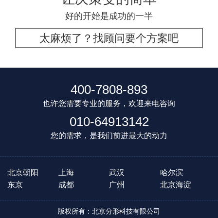
好的开始是成功的一半
太麻烦了？找顾问要个方案吧
400-7808-893
也许您需要专业的服务，欢迎来电咨询
010-64913142
您的需求，是我们前进最大的动力
北京朝阳
上海
武汉
哈尔滨
东京
成都
广州
北京海淀
版权所有：北京分形科技有限公司