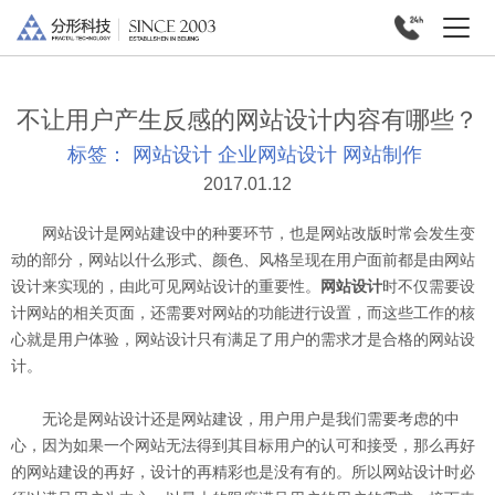
不让用户产生反感的网站设计内容有哪些？
标签：
网站设计
企业网站设计
网站制作
2017.01.12
网站设计是网站建设中的种要环节，也是网站改版时常会发生变
动的部分，网站以什么形式、颜色、风格呈现在用户面前都是由网站
设计来实现的，由此可见网站设计的重要性。
网站设计
时不仅需要设
计网站的相关页面，还需要对网站的功能进行设置，而这些工作的核
心就是用户体验，网站设计只有满足了用户的需求才是合格的网站设
计。
无论是网站设计还是网站建设，用户用户是我们需要考虑的中
心，因为如果一个网站无法得到其目标用户的认可和接受，那么再好
的网站建设的再好，设计的再精彩也是没有有的。所以网站设计时必