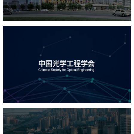
中国光学工程学会
机构组织
国企
品牌官网
网站建设
网站设计
深圳市宝安区投资推广署