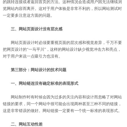
的跳转连接或者返回首页的方法。这种情况会造成用户因无法继续浏
览网站内容而离开。这对于用户体验是非常不利的，所以网站测试时
一定要多注意这方面的问题。
三、网站页面设计没有层次感
网站页面设计时必须要重视页面的层次感和视觉差异，千万不要
把网页设计的“一马平川”，这样的网站设计缺少视觉冲击力和亮点，
对于用户来说一点吸引力也没有。
第三部分：网站设计的技术问题
一、网站链连没有确定标准的表现形式
网站制作时有时候会因为过多的关注内容和设计而忽略了对网站
链接的要求，同一个网站中很可能会出现两种甚至三种不同的链接，
这是非常错误的做好。网站链接一定要有一个统一标准的表现形式。
二、网站互动性差