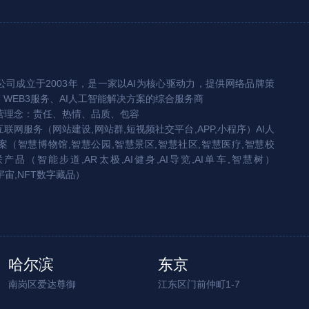
司成立于2003年，是一家以AI为核心驱动力，提供网络品牌策
、WEB3服务、AI人工智能解决方案的综合服务商
营理念：责任、热情、品质、包容
互联网服务（网站建设,网站群,短视频社交平台,APP,小程序）AI人
（智慧博物馆,智慧公园,智慧景区,智慧社区,智慧医疗,智慧校
联产品（智能步道,AR太极,AI健身,AI导览,AI单车,智慧树）
宇宙,NFT数字藏品）
哈尔滨
东京
南岗区爱达尊御
江东区门前仲町1-7