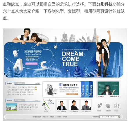
点和缺点，企业可以根据自己的需求进行选择。下面
分形科技
小编分
六个点来为大家介绍一下客制化型、套版型、租用型网页设计的优缺
点。