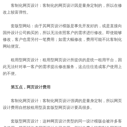
客制化网页设计：客制化的网页设计因是量身定制的，所以在修
改上较富弹性。
套版型网站：由于其网页设计模版是事先开发好的，或是直接向
国外设计公司购买的，所以无法依照客户的需求进行修改。即使能够
修改，客户也需另付一笔费用；如需大幅修改，费用可能不比客制化
网站便宜。
租用型网页设计：租用型网页设计所提供的是统一租用平台，因
此无法针对单一客户的需求提出修改服务，这点往往造成客户使用上
的不便。
第五点，网页设计费用
客制化网页设计：客制化网页设计强调的是量身定制，所以网页
设计费用自然较租用型及套版型网页设计要高很多。
套版型网页设计：这种网页设计类型的同一设计模版会被许多客