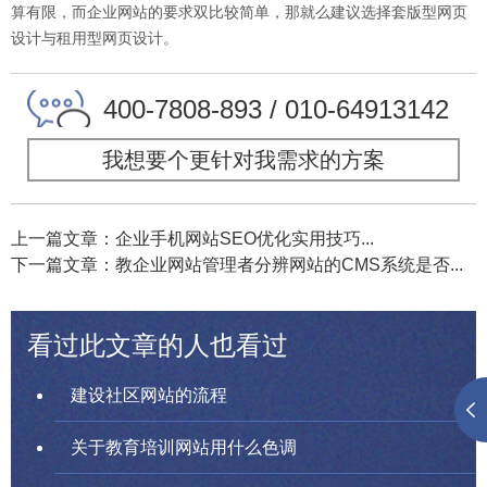
算有限，而企业网站的要求双比较简单，那就么建议选择套版型网页
设计与租用型网页设计。
400-7808-893 / 010-64913142
我想要个更针对我需求的方案
上一篇文章：企业手机网站SEO优化实用技巧...
下一篇文章：教企业网站管理者分辨网站的CMS系统是否...
看过此文章的人也看过
建设社区网站的流程
关于教育培训网站用什么色调