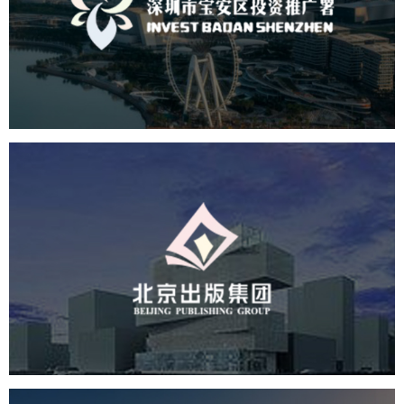
机构组织
国企
品牌官网
网站建设
网站设计
北京出版集团
文化艺术
集团官网
品牌官网
集团网站建设
集团网站建设公司
网站建设
网站设计