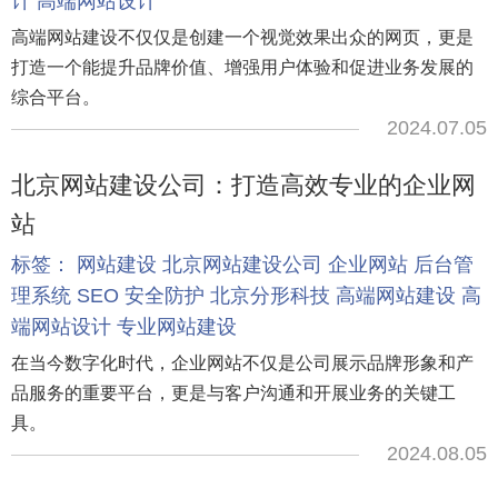
计
高端网站设计
高端网站建设不仅仅是创建一个视觉效果出众的网页，更是
打造一个能提升品牌价值、增强用户体验和促进业务发展的
综合平台。
2024.07.05
北京网站建设公司：打造高效专业的企业网
站
标签：
网站建设
北京网站建设公司
企业网站
后台管
理系统
SEO
安全防护
北京分形科技
高端网站建设
高
端网站设计
专业网站建设
在当今数字化时代，企业网站不仅是公司展示品牌形象和产
品服务的重要平台，更是与客户沟通和开展业务的关键工
具。
2024.08.05