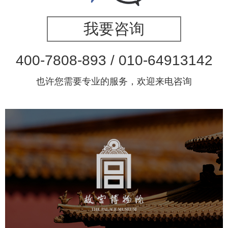
我要咨询
400-7808-893 / 010-64913142
也许您需要专业的服务，欢迎来电咨询
故宫博物院
文化艺术
博物馆
智慧博物馆
博物馆网站建设
景区网站建设
文创商城
万能专题
网站代运营