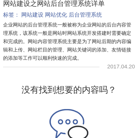
网站建设之网站后台管理系统详单
标签：
网站建设
网站优化
后台管理系统
企业网站的后台管理系统一般被称为企业网站的后台内容管
理系统，该系统一般是网站时网站系统开发搭建时需要确定
和完成的。网站内容管理系统主要是为了网站后期的内容编
辑和上传、网站栏目的管理、网站关键词的添加、友情链接
的添加等工作可以顺利快速的完成。
2017.04.20
没有找到想要的内容吗？