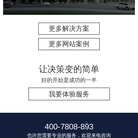
更多解决方案
更多网站案例
让决策变的简单
好的开始是成功的一半
我要体验服务
400-7808-893
也许您需要专业的服务，欢迎来电咨询