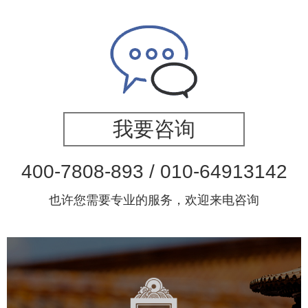
我要咨询
400-7808-893 / 010-64913142
也许您需要专业的服务，欢迎来电咨询
故宫博物院