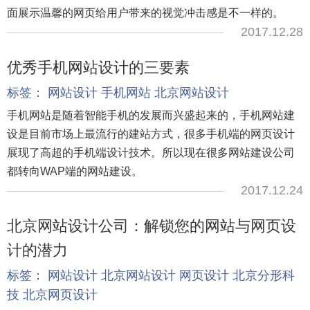
面展示温馨的网页给用户带来的视觉冲击感是不一样的。
2017.12.28
优秀手机网站设计的三要素
标签：
网站设计
手机网站
北京网站设计
手机网站是随着智能手机的发展而兴盛起来的，手机网站建
设是目前市场上最流行的建站方式，很多手机端的网页设计
展现了高超的手机端设计技术。所以现在很多网站建设公司
都转向WAP端的网站建设。
2017.12.24
北京网站设计公司：解锁您的网站与网页设
计的潜力
标签：
网站设计
北京网站设计
网页设计
北京分形科
技
北京网页设计