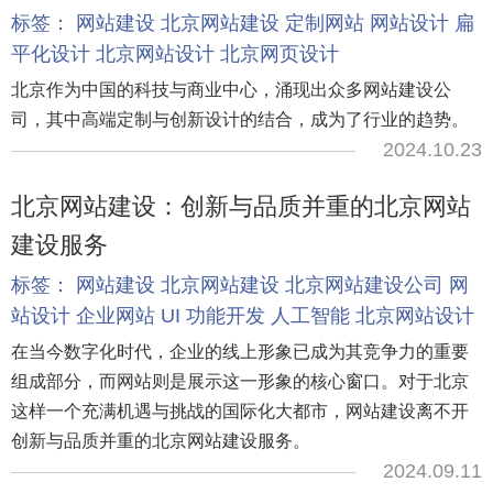
标签：
网站建设
北京网站建设
定制网站
网站设计
扁
平化设计
北京网站设计
北京网页设计
北京作为中国的科技与商业中心，涌现出众多网站建设公
司，其中高端定制与创新设计的结合，成为了行业的趋势。
2024.10.23
北京网站建设：创新与品质并重的北京网站
建设服务
标签：
网站建设
北京网站建设
北京网站建设公司
网
站设计
企业网站
UI
功能开发
人工智能
北京网站设计
在当今数字化时代，企业的线上形象已成为其竞争力的重要
组成部分，而网站则是展示这一形象的核心窗口。对于北京
这样一个充满机遇与挑战的国际化大都市，网站建设离不开
创新与品质并重的北京网站建设服务。
2024.09.11