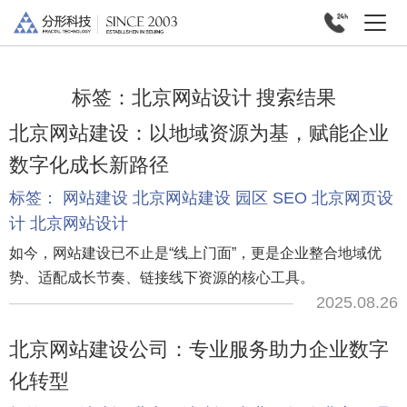
标签：
北京网站设计
搜索结果
北京网站建设：以地域资源为基，赋能企业
数字化成长新路径
标签：
网站建设
北京网站建设
园区
SEO
北京网页设
计
北京网站设计
如今，网站建设已不止是“线上门面”，更是企业整合地域优
势、适配成长节奏、链接线下资源的核心工具。
2025.08.26
北京网站建设公司：专业服务助力企业数字
化转型