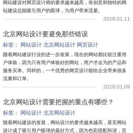
网站建设对网页设计师的要求越来越高，有创意和独特的网
站建设总能吸引用户的眼球，为用户带来流量。
2018.01.11
北京网站设计要避免那些错误
标签：
网站设计
北京网站设计
网页设计
随着网站建设行业的进一步发展，现在的网站都比较注重用
户体验，因为只有用户体验好的网站，用户才会为的产品和
服务买单。同样的，一个优秀的网页设计能给企业带来很多
流量和订单。
2018.01.09
北京网站设计需要把握的重点有哪些？
标签：
网站设计
北京网站设计
随着网站建设的发展，网站设计的要求越来越高，甚至网站
设计成了吸引用户眼球的最好方式，因为色彩搭配和谐，页