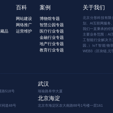
百科
案例
关于我们
北京分形科技有限公
网站建设
博物馆专题
划、AI互联网服务
网络推广
智慧公园专题
我们一直秉承的经
字藏品
运营维护
医疗行业专题
主要业务范围：AI
金融行业专题
工智能行业解决方案
地产行业专题
园,）IoT智能物
教育行业专题
WEB3（区块链,元
武汉
路518号
珞瑜路阜华大厦
北京海淀
家祠道48号
北京市海淀区农大南路88号1号楼一层161