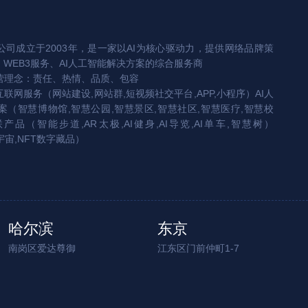
司成立于2003年，是一家以AI为核心驱动力，提供网络品牌策
、WEB3服务、AI人工智能解决方案的综合服务商
营理念：责任、热情、品质、包容
互联网服务（网站建设,网站群,短视频社交平台,APP,小程序）AI人
（智慧博物馆,智慧公园,智慧景区,智慧社区,智慧医疗,智慧校
联产品（智能步道,AR太极,AI健身,AI导览,AI单车,智慧树）
宇宙,NFT数字藏品）
哈尔滨
东京
南岗区爱达尊御
江东区门前仲町1-7