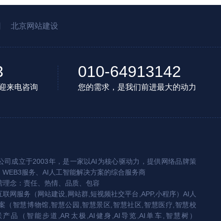
园
北京网站建设
3
010-64913142
迎来电咨询
您的需求，是我们前进最大的动力
司成立于2003年，是一家以AI为核心驱动力，提供网络品牌策
、WEB3服务、AI人工智能解决方案的综合服务商
营理念：责任、热情、品质、包容
互联网服务（网站建设,网站群,短视频社交平台,APP,小程序）AI人
（智慧博物馆,智慧公园,智慧景区,智慧社区,智慧医疗,智慧校
联产品（智能步道,AR太极,AI健身,AI导览,AI单车,智慧树）