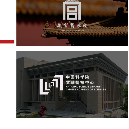
文化艺术
博物馆
智慧博物馆
博物馆网站建设
景区网站建设
文创商城
万能专题
网站代运营
中国科学院文献情报中心
机构组织
网站建设
虚拟展厅
博物馆展厅设计
数字博物馆建设
展厅空间设计
北京展厅设计
产品展厅设计
企业展厅设计
公司展厅设计