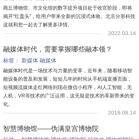
商丘博物馆、市文化馆的数字提升项目处于收官阶段，即将
揭开“红盖头”，给用户带来全新的沉浸式体验。北京分形科技
这就和您一起去了解更多详情。
2022.03.14
融媒体时代，需要掌握哪些融本领？
标签：
新媒体
融媒体
融媒体时代是一场技术与力量的变革，近年来，随着移动智
能设备的普及和发展，短短几年的时间从手机端直播页面，
短视频流媒体走红网络到现在微信小程序，AI人工智能，无
人机，VR等技术的广泛运用，这无疑是技术的革新带来的变
化。
2018.08.14
智慧博物馆——伪满皇宫博物院