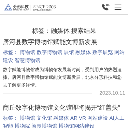
标签：
融媒体
搜索结果
唐河县数字博物馆赋能文博新发展
标签：
博物馆
数字博物馆
展馆
融媒体
数字展览
网站
建设
智慧博物馆
数字赋能博物馆成为博物馆发展新时尚，受到用户的热烈追
捧。唐河县数字博物馆赋能文博新发展，北京分形科技和您
去了解更多详情。
2023.10.11
商丘数字化博物馆文化馆即将揭开“红盖头”
标签：
博物馆
文化馆
融媒体
AR
VR
网站建设
AI人工
智能
博物院
智慧博物馆
博物馆网站建设