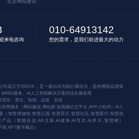
园
北京网站建设
3
010-64913142
迎来电咨询
您的需求，是我们前进最大的动力
司成立于2003年，是一家以AI为核心驱动力，提供网络品牌策
、WEB3服务、AI人工智能解决方案的综合服务商
营理念：责任、热情、品质、包容
互联网服务（网站建设,网站群,短视频社交平台,APP,小程序）AI人
（智慧博物馆,智慧公园,智慧景区,智慧社区,智慧医疗,智慧校
联产品（智能步道,AR太极,AI健身,AI导览,AI单车,智慧树）
宇宙,NFT数字藏品）