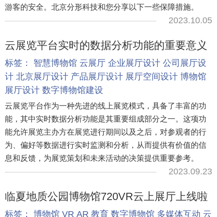
游客的安全。北京分形科技和您分享以下一些保障措施。
2023.10.05
云展览平台实时的数据分析功能的重要意义
标签：
智慧博物馆
云展厅
企业展厅设计
公司展厅设
计
北京展厅设计
产品展厅设计
展厅空间设计
博物馆
展厅设计
数字博物馆建设
云展览平台作为一种先进的线上展览模式，具备了丰富的功
能，其中实时数据分析功能是其重要组成部分之一。这项功
能允许展览主办方在展览进行期间以及之后，对参观者的行
为、偏好等数据进行实时监测和分析，从而提供有价值的信
息和反馈，为展览策划和未来活动的决策提供重要参考。
2023.09.23
临夏地质公园博物馆720VR云上展厅上线啦
标签：
博物馆
VR
AR
教育
数字博物馆
多媒体互动
云