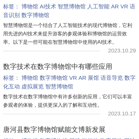
标签：
博物馆
AI技术
智慧博物馆
人工智能
AR
VR
语
音识别
数字博物馆
智慧博物馆是一个结合了人工智能技术的现代博物馆，它利
用先进的AI技术来提升游客的参观体验和博物馆的运营效
率。以下是一些可能在智慧博物馆中使用的AI技术。
2023.10.29
数字技术在数字博物馆中有哪些应用
标签：
博物馆
数字博物馆
VR
AR
展馆
语音导览
数字
化互动
虚拟展览
智慧博物馆
数字技术在数字博物馆中有许多创新的应用，它们可以丰富
参观者的体验，提供更深入的了解和互动性。
2023.10.17
唐河县数字博物馆赋能文博新发展