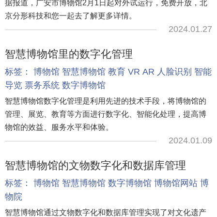
据报道，广安市博物馆2月1日起对外试运行，免费开放，北
京分形科技和您一起去了解更多详情。
2024.01.27
智慧博物馆里的数字化管理
标签：
博物馆
智慧博物馆
教育
VR
AR
人脸识别
智能
导览
票务系统
数字博物馆
智慧博物馆数字化管理是利用先进的技术手段，将博物馆的
管理、展览、教育等方面进行数字化、智能化处理，提高博
物馆的效益、服务水平和体验。
2024.01.09
智慧博物馆的文物数字化和数据库管理
标签：
博物馆
智慧博物馆
数字博物馆
博物馆网站
博
物院
智慧博物馆通过文物数字化和数据库管理实现了对文化遗产