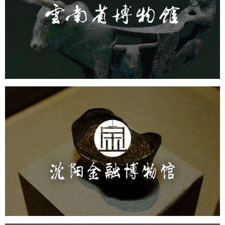
文化艺术
博物馆
博物馆网站建设
智慧博物馆
沈阳金融博物馆
文化艺术
博物馆
博物馆网站建设
智慧博物馆
文创商城