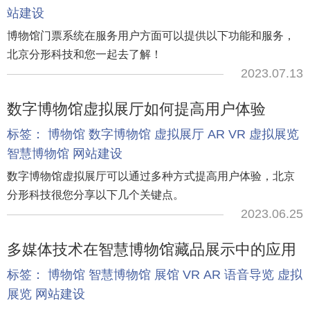
站建设
博物馆门票系统在服务用户方面可以提供以下功能和服务，
北京分形科技和您一起去了解！
2023.07.13
数字博物馆虚拟展厅如何提高用户体验
标签：
博物馆
数字博物馆
虚拟展厅
AR
VR
虚拟展览
智慧博物馆
网站建设
数字博物馆虚拟展厅可以通过多种方式提高用户体验，北京
分形科技很您分享以下几个关键点。
2023.06.25
多媒体技术在智慧博物馆藏品展示中的应用
标签：
博物馆
智慧博物馆
展馆
VR
AR
语音导览
虚拟
展览
网站建设