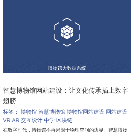
博物馆大数据系统
智慧博物馆网站建设：让文化传承插上数字
翅膀
标签：
博物馆
智慧博物馆
博物馆网站建设
网站建设
VR
AR
交互设计
中学
区块链
在数字时代，博物馆不再局限于物理空间的边界。智慧博物