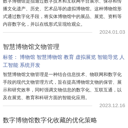
数字博物馆是指通过数字技术和互联网平台展示、保存和传
播文化遗产、历史、艺术品等的虚拟博物馆。这种博物馆形
式通过数字化手段，将实体博物馆中的展品、展览、资料等
内容数字化，并以在线形式呈现给观众。
2024.01.03
智慧博物馆文物管理
标签：
博物馆
智慧博物馆
教育
虚拟展览
智能导览
人
工智能
系统开发
智慧博物馆文物管理是一种结合信息技术、物联网和数字化
手段的现代文物管理方式，旨在提高博物馆文物的保管、展
示和研究效率，同时强调文物信息的数字化、互联互通，以
及在展览、教育和科研方面的智能化应用。
2023.12.16
数字博物馆数字化收藏的优化策略