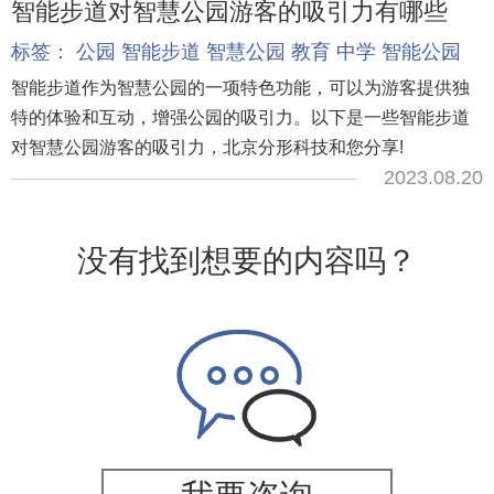
智能步道对智慧公园游客的吸引力有哪些
标签：
公园
智能步道
智慧公园
教育
中学
智能公园
智能步道作为智慧公园的一项特色功能，可以为游客提供独
特的体验和互动，增强公园的吸引力。以下是一些智能步道
对智慧公园游客的吸引力，北京分形科技和您分享!
2023.08.20
没有找到想要的内容吗？