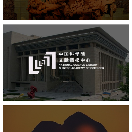
公司展厅设计
北京展厅设计
产品展厅设计
中国科学院文献情报中心
机构组织
网站建设
虚拟展厅
博物馆展厅设计
数字博物馆建设
展厅空间设计
北京展厅设计
产品展厅设计
企业展厅设计
公司展厅设计
中国人体器官捐献管理中心