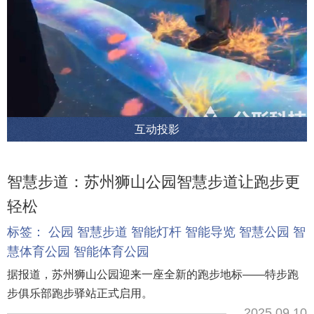
互动投影
智慧步道：苏州狮山公园智慧步道让跑步更
轻松
标签：
公园
智慧步道
智能灯杆
智能导览
智慧公园
智
慧体育公园
智能体育公园
据报道，苏州狮山公园迎来一座全新的跑步地标——特步跑
步俱乐部跑步驿站正式启用。
2025.09.10