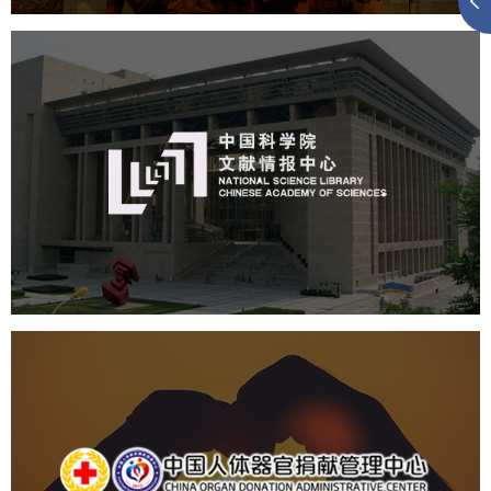
中国科学院文献情报中心
机构组织
网站建设
虚拟展厅
博物馆展厅设计
数字博物馆建设
展厅空间设计
北京展厅设计
产品展厅设计
企业展厅设计
公司展厅设计
中国人体器官捐献管理中心