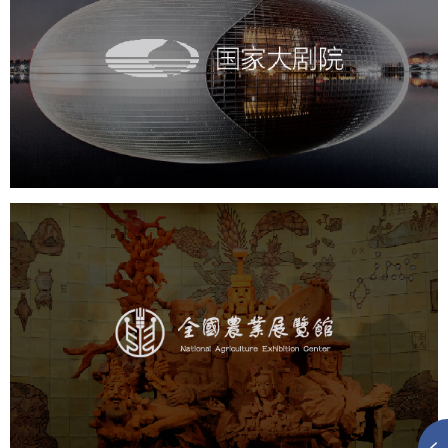
国家大剧院
文化艺术
剧院
智慧展馆
展馆网站建设
农业展览馆
文化艺术
展馆网站建设
博物馆展厅设计
数字博物馆建设
展厅空间设计
企业展厅设计
公司展厅设计
北京展厅设计
产品展厅设计