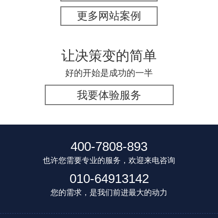
更多网站案例
让决策变的简单
好的开始是成功的一半
我要体验服务
400-7808-893
也许您需要专业的服务，欢迎来电咨询
010-64913142
您的需求，是我们前进最大的动力