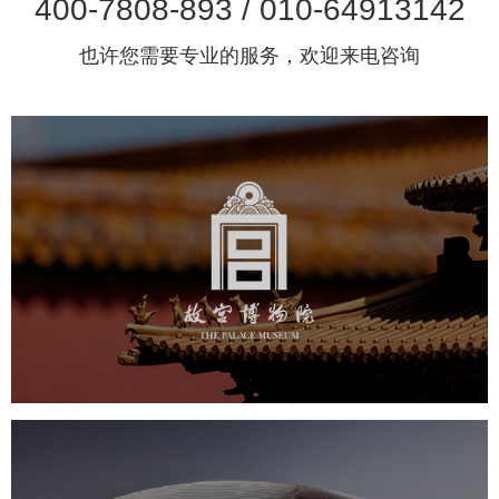
400-7808-893 / 010-64913142
也许您需要专业的服务，欢迎来电咨询
故宫博物院
文化艺术
博物馆
智慧博物馆
博物馆网站建设
景区网站建设
文创商城
万能专题
网站代运营