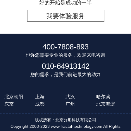
好的开始是成功的一半
我要体验服务
400-7808-893
也许您需要专业的服务，欢迎来电咨询
010-64913142
您的需求，是我们前进最大的动力
北京朝阳
上海
武汉
哈尔滨
东京
成都
广州
北京海淀
版权所有：北京分形科技有限公司
Copyright 2003-2023 www.fractal-technology.com All Rights