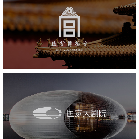
故宫博物院
文化艺术
博物馆
智慧博物馆
博物馆网站建设
景区网站建设
文创商城
万能专题
网站代运营
国家大剧院
文化艺术
剧院
智慧展馆
展馆网站建设