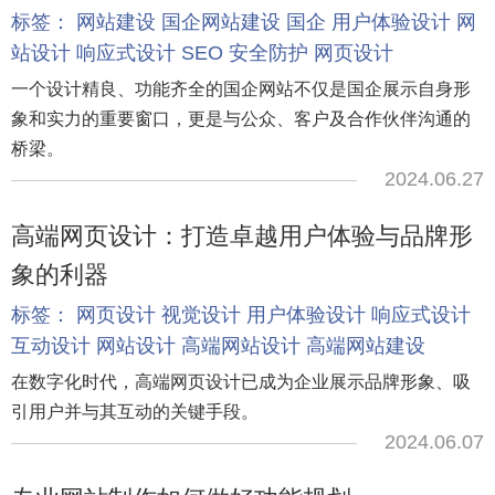
标签：
网站建设
国企网站建设
国企
用户体验设计
网
站设计
响应式设计
SEO
安全防护
网页设计
一个设计精良、功能齐全的国企网站不仅是国企展示自身形
象和实力的重要窗口，更是与公众、客户及合作伙伴沟通的
桥梁。
2024.06.27
高端网页设计：打造卓越用户体验与品牌形
象的利器
标签：
网页设计
视觉设计
用户体验设计
响应式设计
互动设计
网站设计
高端网站设计
高端网站建设
在数字化时代，高端网页设计已成为企业展示品牌形象、吸
引用户并与其互动的关键手段。
2024.06.07