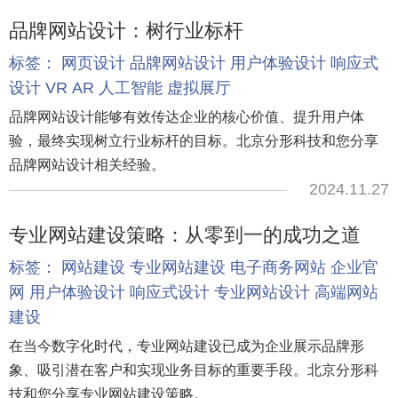
品牌网站设计：树行业标杆
标签：
网页设计
品牌网站设计
用户体验设计
响应式
设计
VR
AR
人工智能
虚拟展厅
品牌网站设计能够有效传达企业的核心价值、提升用户体
验，最终实现树立行业标杆的目标。北京分形科技和您分享
品牌网站设计相关经验。
2024.11.27
专业网站建设策略：从零到一的成功之道
标签：
网站建设
专业网站建设
电子商务网站
企业官
网
用户体验设计
响应式设计
专业网站设计
高端网站
建设
在当今数字化时代，专业网站建设已成为企业展示品牌形
象、吸引潜在客户和实现业务目标的重要手段。北京分形科
技和您分享专业网站建设策略。