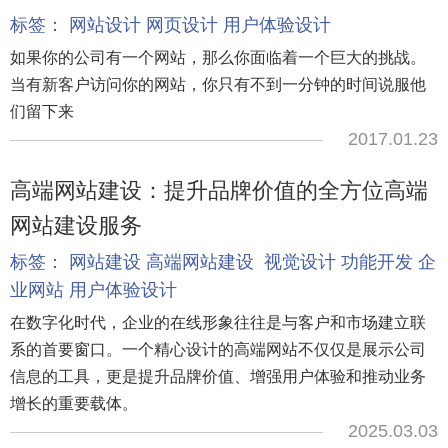
标签：
网站设计
网页设计
用户体验设计
如果你的公司有一个网站，那么你面临着一个巨大的挑战。
当有新客户访问你的网站，你只有不到一分钟的时间说服他
们留下来
2017.01.23
高端网站建设：提升品牌价值的全方位高端
网站建设服务
标签：
网站建设
高端网站建设
视觉设计
功能开发
企
业网站
用户体验设计
在数字化时代，企业的在线形象往往是与客户和市场建立联
系的首要窗口。一个精心设计的高端网站不仅仅是展示公司
信息的工具，更是提升品牌价值、增强用户体验和推动业务
增长的重要载体。
2025.03.03