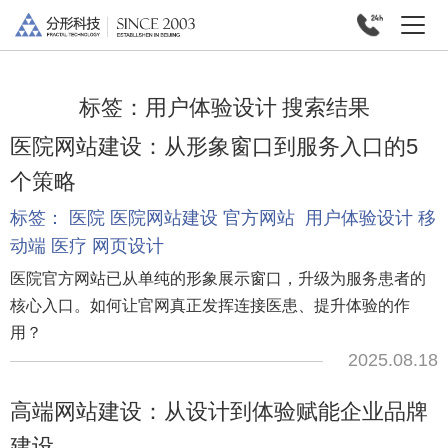
标签：
用户体验设计
搜索结果
医院网站建设：从形象窗口到服务入口的5
个策略
标签：
医院
医院网站建设
官方网站
用户体验设计
移
动端
医疗
网页设计
医院官方网站已从单纯的形象展示窗口，升级为服务患者的
核心入口。如何让官网真正发挥连接医患、提升体验的作
用？
2025.08.18
高端网站建设：从设计到体验赋能企业品牌
建设