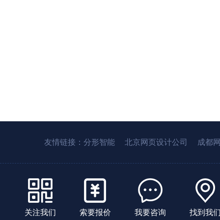
友情链接：
分形智能
北京网页设计公司
成都
关注我们
索要报价
我要咨询
找到我