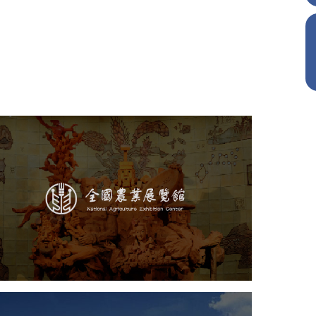
农业展览馆
文化艺术
展馆网站建设
博物馆展厅设计
数字博物馆建设
展厅空间设计
企业展厅设计
公司展厅设计
北京展厅设计
产品展厅设计