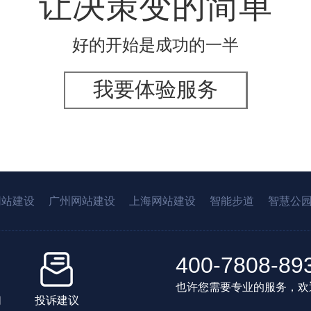
让决策变的简单
好的开始是成功的一半
我要体验服务
网站建设
广州网站建设
上海网站建设
智能步道
智慧公
400-7808-89
也许您需要专业的服务，欢
们
投诉建议