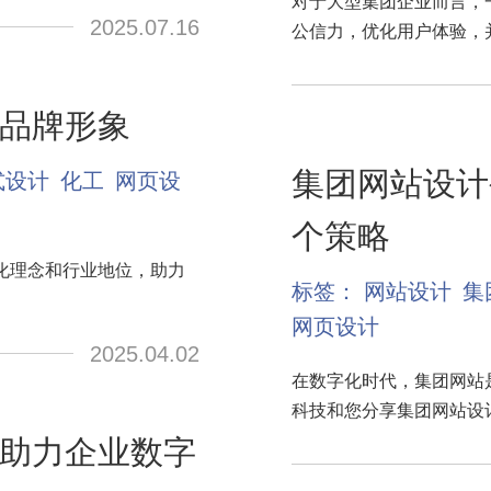
对于大型集团企业而言，
2025.07.16
公信力，优化用户体验，
品牌形象
集团网站设计
式设计
化工
网页设
个策略
化理念和行业地位，助力
标签：
网站设计
集
网页设计
2025.04.02
在数字化时代，集团网站
科技和您分享集团网站设
助力企业数字