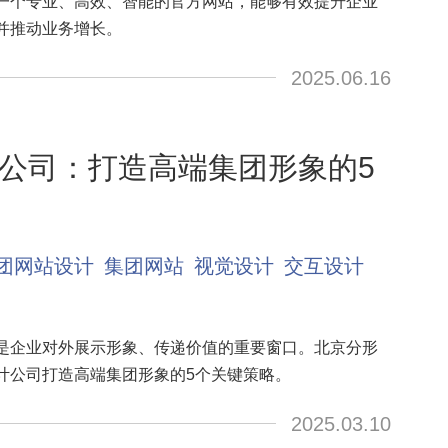
一个专业、高效、智能的官方网站，能够有效提升企业
并推动业务增长。
2025.06.16
公司：打造高端集团形象的5
团网站设计
集团网站
视觉设计
交互设计
是企业对外展示形象、传递价值的重要窗口。北京分形
计公司打造高端集团形象的5个关键策略。
2025.03.10