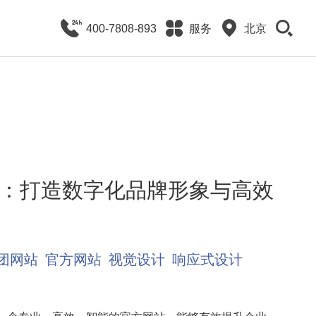
400-7808-893
服务
北京
：打造数字化品牌形象与高效
团网站
官方网站
视觉设计
响应式设计