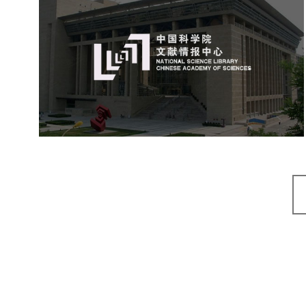
中国科学院文献情报中心
机构组织
网站建设
虚拟展厅
博物馆展厅设计
数字博物馆建设
展厅空间设计
北京展厅设计
产品展厅设计
企业展厅设计
公司展厅设计