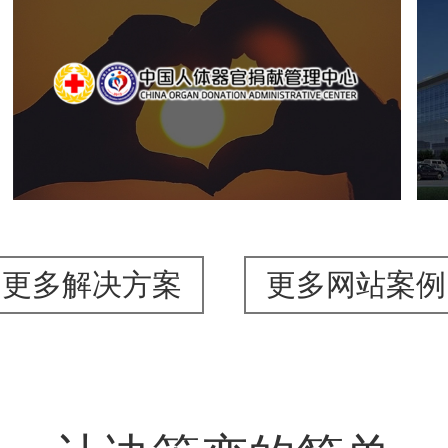
中国人体器官捐献管理中心
机构组织
国企
品牌官网
网站建设
网站设计
更多解决方案
更多网站案例