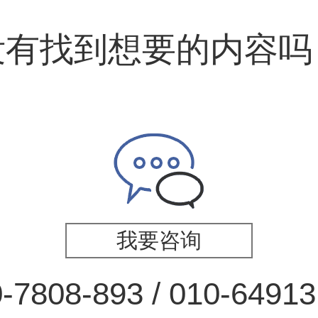
没有找到想要的内容吗
我要咨询
-7808-893 / 010-6491