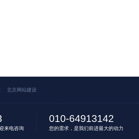
园
北京网站建设
3
010-64913142
迎来电咨询
您的需求，是我们前进最大的动力