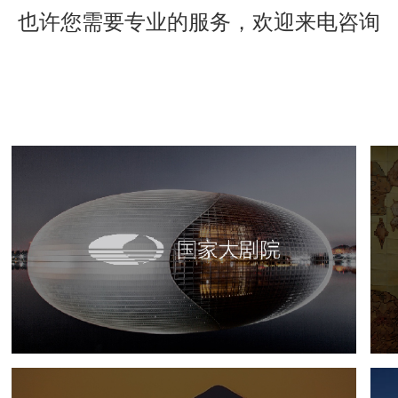
也许您需要专业的服务，欢迎来电咨询
国家大剧院
文化艺术
剧院
智慧展馆
展馆网站建设