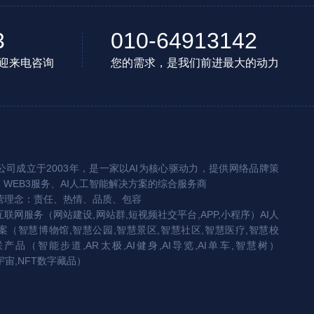
3
010-64913142
迎来电咨询
您的需求，是我们前进最大的动力
司成立于2003年，是一家以AI为核心驱动力，提供网络品牌策
、WEB3服务、AI人工智能解决方案的综合服务商
营理念：责任、热情、品质、包容
互联网服务（网站建设,网站群,短视频社交平台,APP,小程序）AI人
（智慧博物馆,智慧公园,智慧景区,智慧社区,智慧医疗,智慧校
联产品（智能步道,AR太极,AI健身,AI导览,AI单车,智慧树）
宇宙,NFT数字藏品）