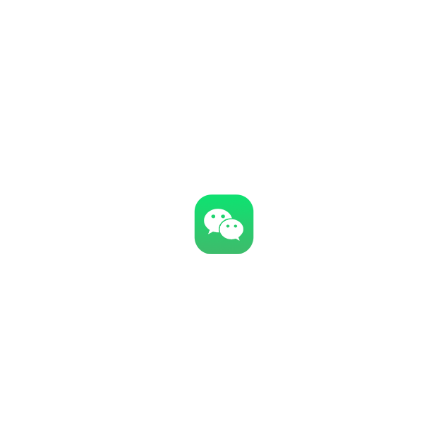
朋友圈推广
-朋友圈软性推广
-熟人好友间的推荐
视频号营销
-短视频爆发时代
-抓住依托微信用户平台的曝光流量
公众号软文推送
微信
-行业公众号头条发布
微信
-精准投放曝光
社群推广
-社群营销推广
-精准社群人群投放